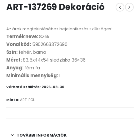
ART-137269 Dekoráció
Az árak megtekintéséhez bejelentkezés szükséges!
Termék neve:
Szék
Vonalkód:
5902663372690
Szín:
fehér, barna
Méret:
83,5x44x54 siedzisko 36×36
Anyag:
fém fa
Minimális mennyiség:
1
Várható szállítás: 2026-08-30
Márka:
ART-POL
TOVÁBBI INFORMÁCIÓK