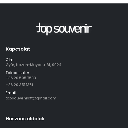
Kapcsolat
Cím
Győr, Liezen-Mayer u. 81, 9024
Teleonszám
+36 20 505 7583
+36 20 351 1351
Email
topsouvenirkft@gmail.com
Hasznos oldalak