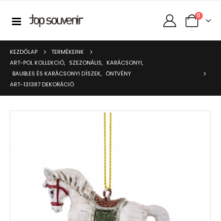
0
KEZDŐLAP
TERMÉKEINK
ART-POL KOLLEKCIÓ
,
SZEZONÁLIS
,
KARÁCSONYI
,
BAUBLES ÉS KARÁCSONYI DÍSZEK
,
ÖNTVÉNY
ART-131387 DEKORÁCIÓ