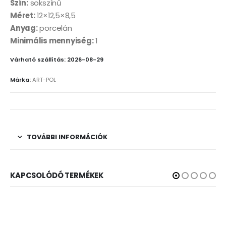
Szín:
sokszínű
Méret:
12×12,5×8,5
Anyag:
porcelán
Minimális mennyiség:
1
Várható szállítás: 2026-08-29
Márka:
ART-POL
TOVÁBBI INFORMÁCIÓK
KAPCSOLÓDÓ TERMÉKEK