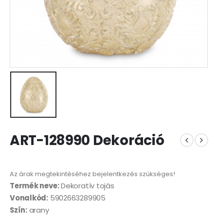
ART-128990 Dekoráció
Az árak megtekintéséhez bejelentkezés szükséges!
Termék neve:
Dekoratív tojás
Vonalkód:
5902663289905
Szín:
arany