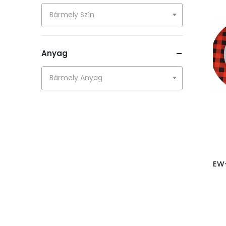
Műanyag karácsonyfadíszek
Bármely Szín
Fa kollekció
Rénszarvasok
Anyag
Gyertyák és illatok
Bármely Anyag
Koszorúk és girlandok
Karácsonyi ágak
Virágok és madarak
Diótörők
Galéria kollekció
EW-
Üveg díszek
Képek
Anyag kollekció
LED díszek