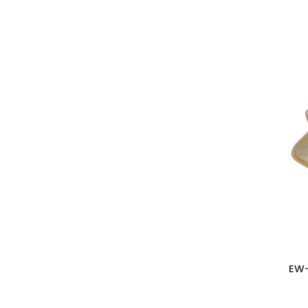
Üveg
Gyerekeknek
Bútorok
Valentin-nap
Tengeri kollekció
Őszi kollekció
Boho kollekció
English Tea Shop®
Bohém kollekció
Fali képek
KÜL ÉS BELTÉRI KASPÓK
EW-