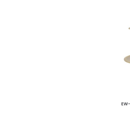
Karácsonyi textilek
Párnák és takarók
Dobozok és ékszerek
Mézeskalács kollekció
Láb törlők
Kelyhek - lámpások -
gyertyatartók
Tálak - alátétek - tálcák
Fém termékek
Fehér - Arany fém termékek
Fehér és arany kollekció
EW-
Húsvét
Újdonságok