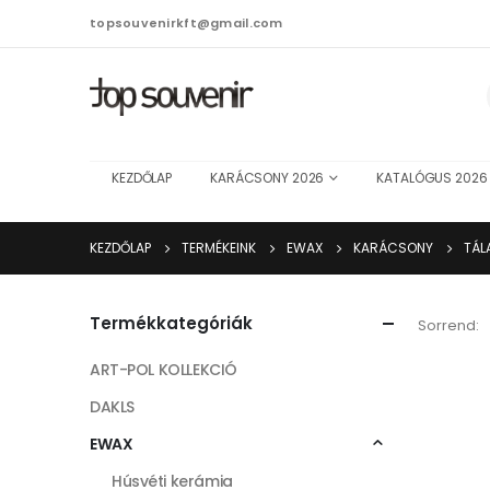
topsouvenirkft@gmail.com
KEZDŐLAP
KARÁCSONY 2026
KATALÓGUS 2026
KEZDŐLAP
TERMÉKEINK
EWAX
KARÁCSONY
TÁL
Termékkategóriák
Sorrend:
ART-POL KOLLEKCIÓ
DAKLS
EWAX
Húsvéti kerámia