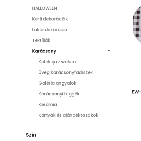
HALLOWEEN
Kerti dekorációk
Lakásdekoráció
Textíliák
Karácsony
Kolekcja z weluru
Üveg karácsonyfadíszek
Galéria angyalok
EW-
Karácsonyi függők
Kerámia
Kártyák és ajándéktasakok
Karácsonyi falvak
Szín
Maxi figurák